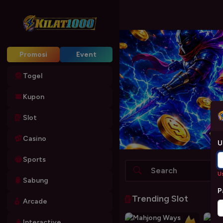
Promosi
Event
Togel
Kupon
Slot
Casino
U
Sports
U
Sabung
P
Trending Slot
Arcade
Interactive